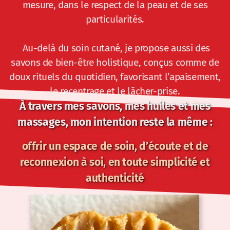
mesure, dans le respect de la peau et de ses
particularités.
Au-delà du soin cutané, je propose aussi des
savons de bien-être holistique, conçus comme de
doux rituels du quotidien, favorisant l’apaisement,
le recentrage et le lâcher-prise.
À travers mes savons, mes huiles et mes
massages, mon intention reste la même :
offrir un espace de soin, d’écoute et de
reconnexion à soi, en toute simplicité et
authenticité